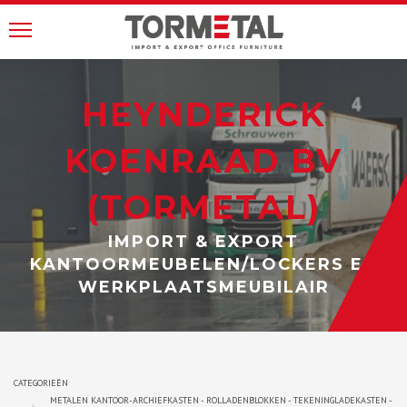
HEYNDERICK
KOENRAAD BV
(TORMETAL)
IMPORT & EXPORT
KANTOORMEUBELEN/LOCKERS EN
WERKPLAATSMEUBILAIR
CATEGORIEËN
METALEN KANTOOR-ARCHIEFKASTEN - ROLLADENBLOKKEN - TEKENINGLADEKASTEN -